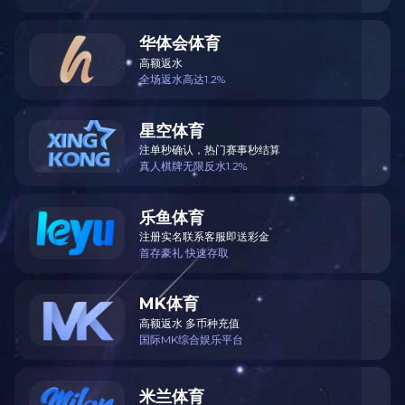
华体会体育
高额返水
全场返水高达1.2%
星空体育
注单秒确认，热门赛事秒结算
真人棋牌无限反水1.2%
乐鱼体育
注册实名联系客服即送彩金
首存豪礼 快速存取
MK体育
高额返水 多币种充值
国际MK综合娱乐平台
米兰体育