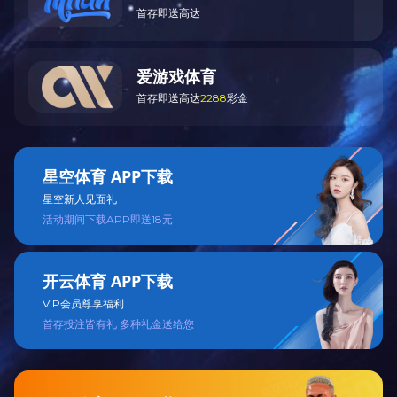
首存即送高达
爱游戏体育
首存即送高达
2288
彩金
星空体育 APP下载
星空新人见面礼
活动期间下载APP即送18元
开云体育 APP下载
VIP会员尊享福利
首存投注皆有礼 多种礼金送给您